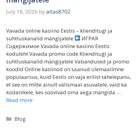
July 18, 2026
by
atlas8702
Vavada online kasiino Eestis – klienditugi ja
suhtluskanalid mängijatele
ИГРАЯ
Содержимое Vavada online kasiino Eestis:
koduleht Vavada promo code Klienditugi ja
suhtluskanalid mängijatele Vabandused ja promo
koodid Online kasiinod on saanud ülemaailmne
populaarsus, kuid Eestis on vaja erilist tähelepanu,
et see on mitte ainult välismaal asuvatele, vaid ka
kodanikele, kes soovivad oma aega mängida …
Read more
Categories
Blog