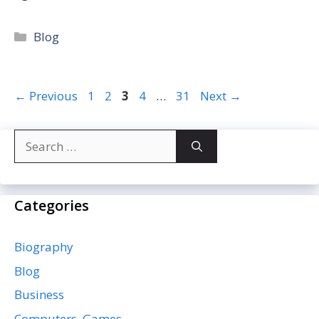
Categories
Blog
Page
Page
Page
Page
Page
←
Previous
1
2
3
4
…
31
Next
→
Search
for:
Categories
Biography
Blog
Business
Computers, Games