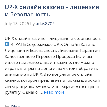
UP-X онлайн казино – лицензия
и безопасность
July 18, 2026
by
atlas8702
UP-X онлайн казино – лицензия и безопасность
ИГРАТЬ Содержимое UP-X Онлайн Казино:
Лицензия и Безопасность Лицензия: Гарантия
Качественного Игрового Процесса Если вы
ищете надежное онлайн-казино, где можно
играть в игры на деньги, вам стоит обратить
внимание на UP-X. Это популярное онлайн-
казино, которое предлагает игрокам широкий
спектр игр, включая слоты, карточные игры и
рулетку. Однако, …
Read more
Categories
Blog