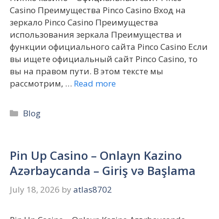
Casino Преимущества Pinco Casino Вход на
зеркало Pinco Casino Преимущества
использования зеркала Преимущества и
функции официального сайта Pinco Casino Если
вы ищете официальный сайт Pinco Casino, то
вы на правом пути. В этом тексте мы
рассмотрим, …
Read more
Categories
Blog
Pin Up Casino – Onlayn Kazino
Azərbaycanda – Giriş və Başlama
July 18, 2026
by
atlas8702