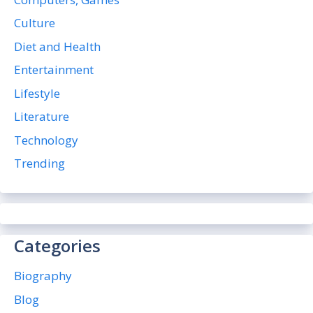
Culture
Diet and Health
Entertainment
Lifestyle
Literature
Technology
Trending
Categories
Biography
Blog