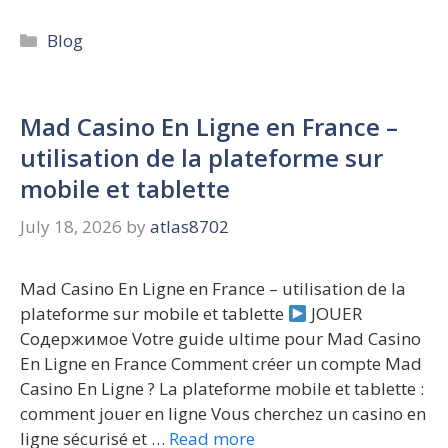
Categories
Blog
Mad Casino En Ligne en France –
utilisation de la plateforme sur
mobile et tablette
July 18, 2026
by
atlas8702
Mad Casino En Ligne en France – utilisation de la
plateforme sur mobile et tablette
JOUER
Содержимое Votre guide ultime pour Mad Casino
En Ligne en France Comment créer un compte Mad
Casino En Ligne ? La plateforme mobile et tablette :
comment jouer en ligne Vous cherchez un casino en
ligne sécurisé et …
Read more