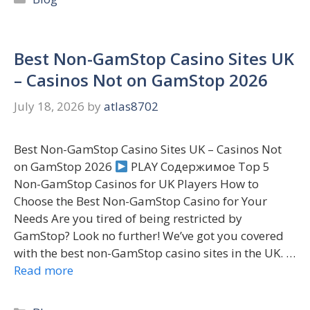
Best Non-GamStop Casino Sites UK
– Casinos Not on GamStop 2026
July 18, 2026
by
atlas8702
Best Non-GamStop Casino Sites UK – Casinos Not
on GamStop 2026
PLAY Содержимое Top 5
Non-GamStop Casinos for UK Players How to
Choose the Best Non-GamStop Casino for Your
Needs Are you tired of being restricted by
GamStop? Look no further! We’ve got you covered
with the best non-GamStop casino sites in the UK. …
Read more